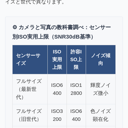
イズと世代で異なります。
⚙️ カメラと写真の教科書調べ：センサー
別ISO実用上限（SNR30dB基準）
ISO
許容I
センサーサ
ノイズ傾
実用
SO上
イズ
向
上限
限
フルサイズ
ISO6
ISO1
輝度ノイ
（最新世
400
2800
ズ微小
代）
フルサイズ
ISO3
ISO6
色ノイズ
（旧世代）
200
400
顕在化