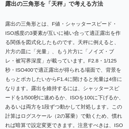
露出の三角形を「天秤」で考える方法
露出の三角形とは、F値・シャッタースピード・
ISO感度の3要素が互いに補い合って適正露出を作
る関係を図式化したものです。天秤に例えると、
片方の皿に「光量」、もう片方に「ノイズ・ブ
レ・被写界深度」が載っています。F2.8・1/125
秒・ISO400で適正露出が得られる場面で、背景を
もっとボカしたいからF1.4に開けると光量は4倍に
なります。露出を維持するには、シャッタースピ
ードを1/500秒に速めるか、ISOを100に下げるか、
あるいは両方を1段ずつ動かして対処します。この
計算はログスケール（2の冪乗）で動くため、慣れ
れば暗算で設定変更できます。注意すべきは、ISO