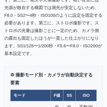
す。第二に、花火や天体撮影です。暗い背景に点
光源が散在する構図では測光が安定しないため、
F8.0・SS2〜4秒・ISO100のように設定を固定する
必要があります。第三に、ストロボ撮影です。ス
トロボの光量は撮影ごとに一定のため、カメラ側
の露出も固定したほうが一貫した仕上がりになり
ます。SS1/125〜1/200秒・F5.6〜F8.0・ISO200が
基本設定です。
⚙️ 撮影モード別・カメラが自動決定する
要素
モード
F値
SS
ISO
自
自
手動/自