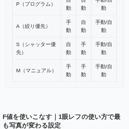
P（プログラム）
動
動
動
手
自
手動/自
A（絞り優先）
動
動
動
S（シャッター優
自
手
手動/自
先）
動
動
動
手
手
手動/自
M（マニュアル）
動
動
動
F値を使いこなす｜1眼レフの使い方で最
も写真が変わる設定