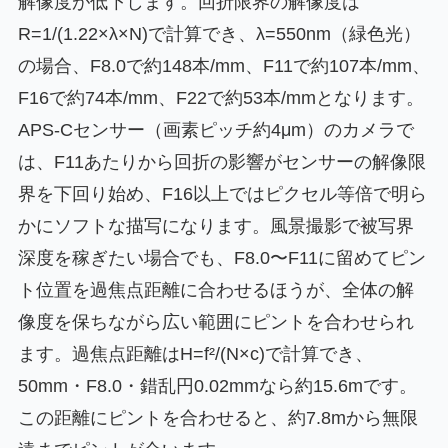
解像度が低下します。回折限界の解像度は
R=1/(1.22×λ×N)で計算でき、λ=550nm（緑色光）
の場合、F8.0で約148本/mm、F11で約107本/mm、
F16で約74本/mm、F22で約53本/mmとなります。
APS-Cセンサー（画素ピッチ約4μm）のカメラで
は、F11あたりから回折の影響がセンサーの解像限
界を下回り始め、F16以上ではピクセル等倍で明ら
かにソフトな描写になります。風景撮影で被写界
深度を稼ぎたい場合でも、F8.0〜F11に留めてピン
ト位置を過焦点距離に合わせるほうが、全体の解
像度を保ちながら広い範囲にピントを合わせられ
ます。過焦点距離はH=f²/(N×c)で計算でき、
50mm・F8.0・錯乱円0.02mmなら約15.6mです。
この距離にピントを合わせると、約7.8mから無限