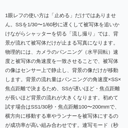
1眼レフの使い方は「止める」だけではありませ
ん。SSを1/30〜1/60秒に遅くして被写体を追いか
けながらシャッターを切る「流し撮り」では、背
景が流れて被写体だけが止まる写真になります。
物理的には、カメラのパンニング（水平回転）速
度と被写体の角速度を一致させることで、被写体
の像はセンサー上で静止し、背景の像だけが移動
します。背景の流れ量はパンニングの角速度×SS×
焦点距離で決まるため、SSが遅いほど・焦点距離
が長いほど背景の流れが大きくなります。初めて
試す場合はSS1/30秒・焦点距離100〜200mmで、
横方向に移動する車やランナーを被写体にするの
が成功率が高い組み合わせです。連写モード（秒