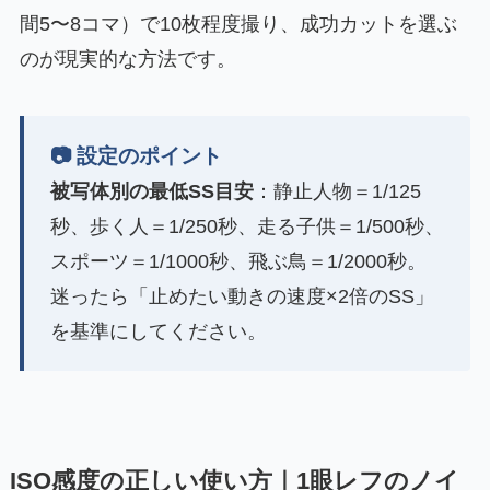
間5〜8コマ）で10枚程度撮り、成功カットを選ぶ
のが現実的な方法です。
📷 設定のポイント
被写体別の最低SS目安
：静止人物＝1/125
秒、歩く人＝1/250秒、走る子供＝1/500秒、
スポーツ＝1/1000秒、飛ぶ鳥＝1/2000秒。
迷ったら「止めたい動きの速度×2倍のSS」
を基準にしてください。
ISO感度の正しい使い方｜1眼レフのノイ