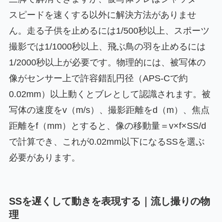
スピードを速くする以外に解決方法がありませ
ん。走る子供を止めるには1/500秒以上、スポーツ
撮影では1/1000秒以上、飛ぶ鳥の羽を止めるには
1/2000秒以上が必要です。物理的には、被写体の
像がセンサー上で許容錯乱円径（APS-Cで約
0.02mm）以上動くとブレとして認識されます。被
写体の速度をv（m/s）、撮影距離をd（m）、焦点
距離をf（mm）とすると、像の移動量＝v×f×SS/d
で計算でき、これが0.02mm以下になるSSを選ぶ
必要があります。
SSを遅くして動きを表現する｜流し撮りの物
理