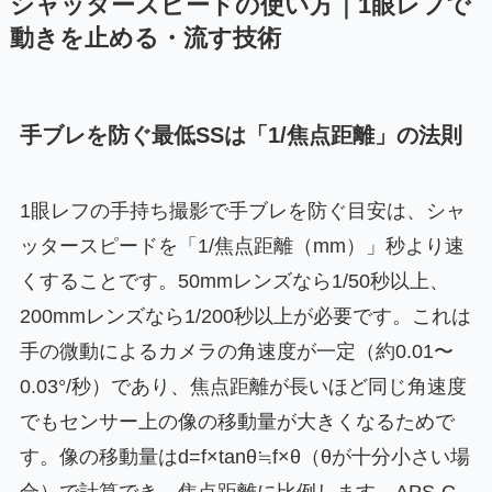
シャッタースピードの使い方｜1眼レフで
動きを止める・流す技術
手ブレを防ぐ最低SSは「1/焦点距離」の法則
1眼レフの手持ち撮影で手ブレを防ぐ目安は、シャ
ッタースピードを「1/焦点距離（mm）」秒より速
くすることです。50mmレンズなら1/50秒以上、
200mmレンズなら1/200秒以上が必要です。これは
手の微動によるカメラの角速度が一定（約0.01〜
0.03°/秒）であり、焦点距離が長いほど同じ角速度
でもセンサー上の像の移動量が大きくなるためで
す。像の移動量はd=f×tanθ≒f×θ（θが十分小さい場
合）で計算でき、焦点距離に比例します。APS-C