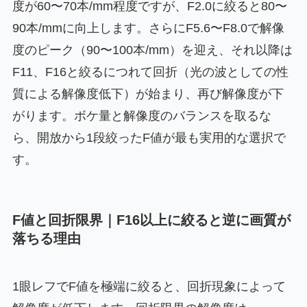
度が60〜70本/mm程度ですが、F2.0に絞ると80〜
90本/mmに向上します。さらにF5.6〜F8.0で解像
度のピーク（90〜100本/mm）を迎え、それ以降は
F11、F16と絞るにつれて回折（光の波としての性
質による解像度低下）が始まり、再び解像度が下
がります。ボケ量と解像度のバランスを取るな
ら、開放から1段絞ったF値が最も実用的な選択で
す。
F値と回折限界｜F16以上に絞ると逆に画質が
落ちる理由
1眼レフでF値を極端に絞ると、回折現象によって