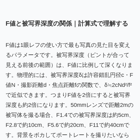
F値と被写界深度の関係｜計算式で理解する
F値は1眼レフの使い方で最も写真の見た目を変え
るパラメータです。被写界深度（ピントが合って
見える前後の範囲）は、F値に比例して深くなりま
す。物理的には、被写界深度δは許容錯乱円径c・F
値N・撮影距離d・焦点距離fの関数で、δ≒2cNd²/f²
で近似できます。つまりF値を2倍にすると被写界
深度も約2倍になります。50mmレンズで距離2mの
被写体を撮る場合、F1.4での被写界深度は約5cm、
F2.8で約10cm、F5.6で約20cm、F11で約40cmで
す。背景をボカしてポートレートを撮りたいなら