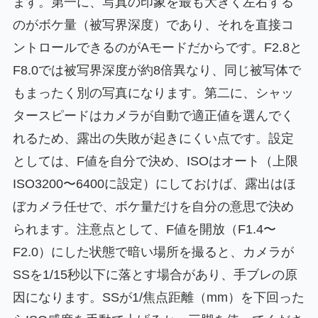
ます。第一に、写真の印象を最も大きく左右する
のがボケ量（被写界深度）であり、それを直接コ
ントロールできるのがAモードだからです。F2.8と
F8.0では被写界深度が約8倍異なり、同じ被写体で
もまったく別の写真になります。第二に、シャッ
タースピードはカメラが自動で適正値を選んでく
れるため、露出の失敗が起きにくい点です。設定
としては、F値を自分で決め、ISOはオート（上限
ISO3200〜6400に設定）にしておけば、露出はほ
ぼカメラ任せで、ボケ量だけを自分の意思で決め
られます。注意点として、F値を開放（F1.4〜
F2.0）にした状態で暗い場所を撮ると、カメラが
SSを1/15秒以下に落とす場合があり、手ブレの原
因になります。SSが1/焦点距離（mm）を下回った