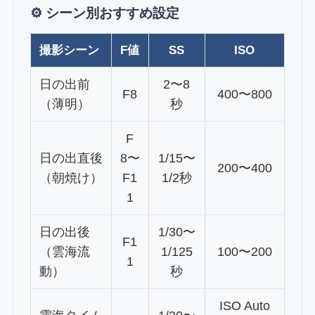
⚙️ シーン別おすすめ設定
撮影シーン
F値
SS
ISO
日の出前
2〜8
F8
400〜800
（薄明）
秒
F
日の出直後
8〜
1/15〜
200〜400
（朝焼け）
F1
1/2秒
1
日の出後
1/30〜
F1
（雲海流
1/125
100〜200
1
動）
秒
ISO Auto