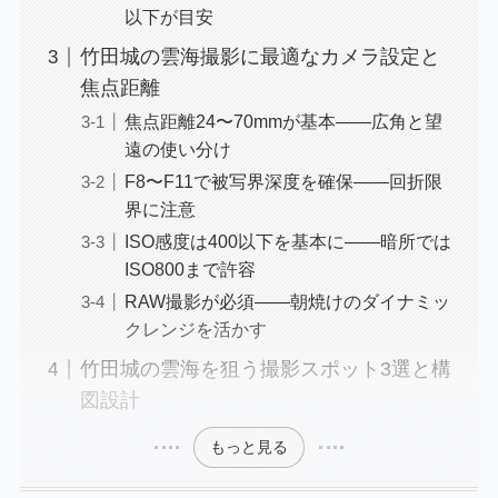
以下が目安
竹田城の雲海撮影に最適なカメラ設定と
焦点距離
焦点距離24〜70mmが基本——広角と望
遠の使い分け
F8〜F11で被写界深度を確保——回折限
界に注意
ISO感度は400以下を基本に——暗所では
ISO800まで許容
RAW撮影が必須——朝焼けのダイナミッ
クレンジを活かす
竹田城の雲海を狙う撮影スポット3選と構
図設計
もっと見る