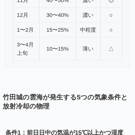
11月
40〜50%
濃い
◎
12月
30〜40%
濃い
○
1〜2月
15〜25%
中程度
○
3〜4月
10〜15%
薄い
△
上旬
竹田城の雲海が発生する5つの気象条件と
放射冷却の物理
条件1：前日日中の気温が15℃以上かつ湿度