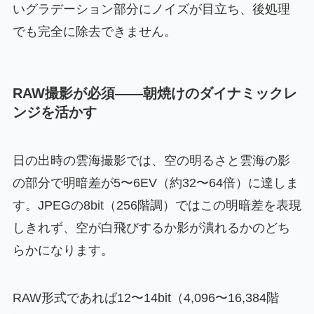
いグラデーション部分にノイズが目立ち、後処理
でも完全に除去できません。
RAW撮影が必須——朝焼けのダイナミックレ
ンジを活かす
日の出時の雲海撮影では、空の明るさと雲海の影
の部分で明暗差が5〜6EV（約32〜64倍）に達しま
す。JPEGの8bit（256階調）ではこの明暗差を表現
しきれず、空が白飛びするか影が潰れるかのどち
らかになります。
RAW形式であれば12〜14bit（4,096〜16,384階