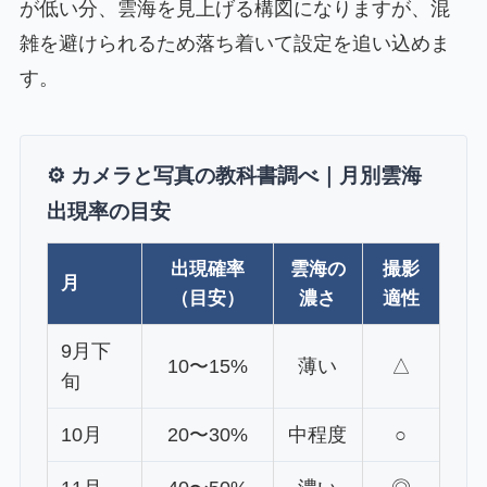
が低い分、雲海を見上げる構図になりますが、混
雑を避けられるため落ち着いて設定を追い込めま
す。
⚙️ カメラと写真の教科書調べ｜月別雲海
出現率の目安
出現確率
雲海の
撮影
月
（目安）
濃さ
適性
9月下
10〜15%
薄い
△
旬
10月
20〜30%
中程度
○