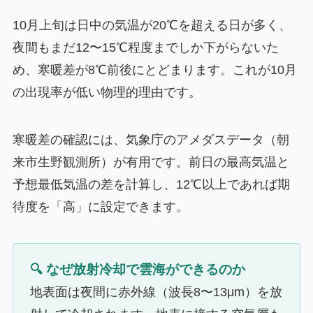
10月上旬は日中の気温が20℃を超える日が多く、
夜間もまだ12〜15℃程度までしか下がらないた
め、寒暖差が8℃前後にとどまります。これが10月
の出現率が低い物理的理由です。
寒暖差の確認には、気象庁のアメダスデータ（朝
来市生野観測所）が有用です。前日の最高気温と
予想最低気温の差を計算し、12℃以上であれば期
待度を「高」に設定できます。
🔍 なぜ放射冷却で雲海ができるのか
地表面は夜間に赤外線（波長8〜13μm）を放