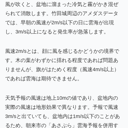
風が吹くと、盆地に溜まった冷気と霧がかき混ぜ
られて消散します。竹田城周辺のアメダスデータ
では、早朝の風速が2m/s以下の日に雲海が出現
し、3m/s以上になると発生率が急落します。
風速2m/sとは、顔に風を感じるかどうかの境界で
す。木の葉がわずかに揺れる程度であれば問題あ
りませんが、旗がはためく程度（風速4m/s以上）
であれば雲海は期待できません。
天気予報の風速は地上10mの値であり、盆地内の
実際の風速は地形効果で異なります。予報で風速
3m/sと出ていても、盆地内は1m/s以下のことがあ
るため、朝来市の「あさぶら」雲海予報を併用す