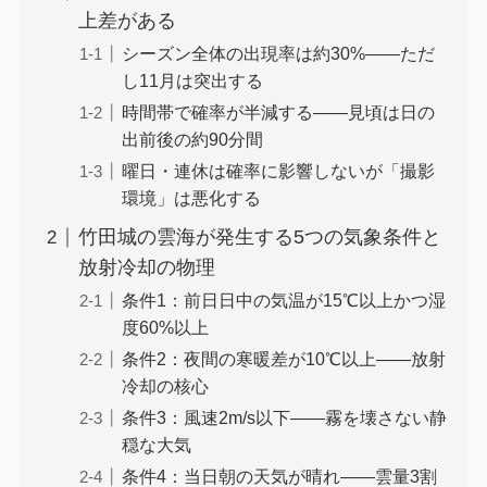
上差がある
シーズン全体の出現率は約30%——ただ
し11月は突出する
時間帯で確率が半減する——見頃は日の
出前後の約90分間
曜日・連休は確率に影響しないが「撮影
環境」は悪化する
竹田城の雲海が発生する5つの気象条件と
放射冷却の物理
条件1：前日日中の気温が15℃以上かつ湿
度60%以上
条件2：夜間の寒暖差が10℃以上——放射
冷却の核心
条件3：風速2m/s以下——霧を壊さない静
穏な大気
条件4：当日朝の天気が晴れ——雲量3割