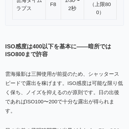
雲海タイム
1/30〜
F8
（上限80
ラプス
2秒
0）
ISO感度は400以下を基本に——暗所では
ISO800まで許容
雲海撮影は三脚使用が前提のため、シャッタース
ピードで露出を稼げます。ISO感度は可能な限り低
く保ち、ノイズを抑えるのが原則です。日の出後
であればISO100〜200で十分な露出が得られま
す。